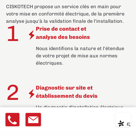
CISKOTECH propose un service
clés en main
pour
votre
mise en conformité électrique
, de la première
analyse jusqu'à la validation finale de l'installation.
1
Prise de contact et
analyse des besoins
Nous identifions la nature et l'étendue
de votre projet de mise aux normes
électriques.
2
Diagnostic sur site et
établissement du devis
Un diagnostic d'installation électrique
rigoureux est réalisé, suivi d'un devis
06 64 0
Devis
|
Contact
* ** **
clair, détaillé et sans surprise.
5